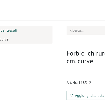
tti
Seminari
Assistenza
 per tessuti
 curve
Forbici chiru
cm, curve
Art. Nr.:
118312
Aggiungi alla lista