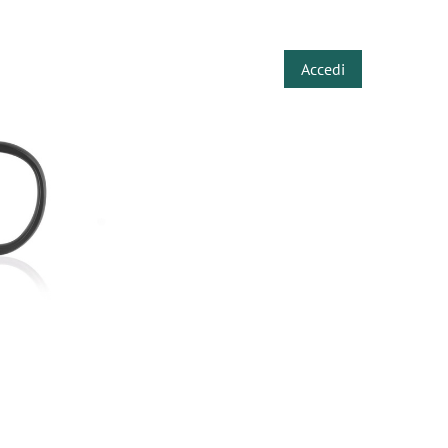
​
Accedi