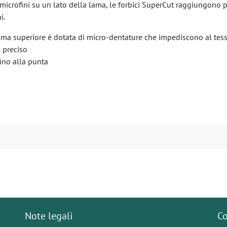
i microfini su un lato della lama, le forbici SuperCut raggiungono 
i.
 lama superiore è dotata di micro-dentature che impediscono al tess
 preciso
fino alla punta
Note legali
Co