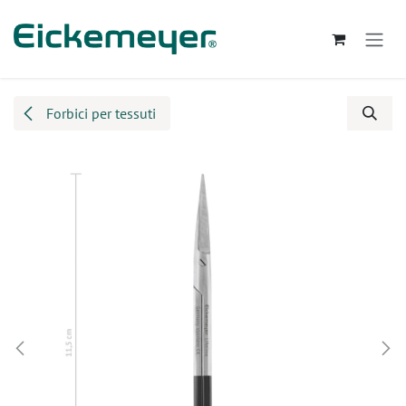
Passa al contenuto
Forbici per tessuti