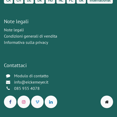
CA
CH
DE
DK
HU
NL
PL
UK
International
Note legali
Note legali
Condizioni generali di vendita
Informativa sulla privacy
Contattaci
Modulo di contatto
info@eickemeyer.it
085 935 4078