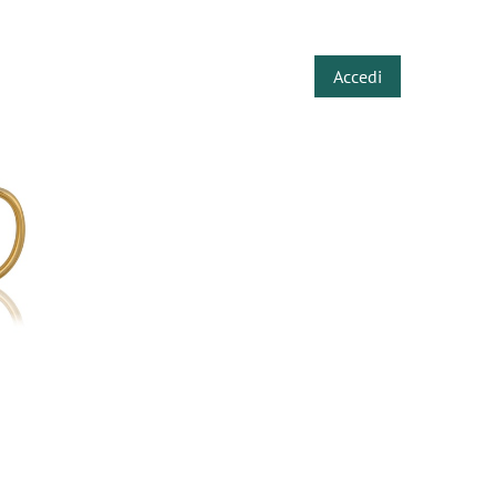
​
Accedi