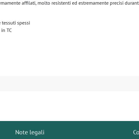
emamente affilati, molto resistenti ed estremamente precisi durante
 tessuti spessi
 in TC
Note legali
Co