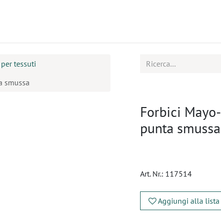
tti
Seminari
Assistenza
 per tessuti
ta smussa
Forbici Mayo-S
punta smussa
Art. Nr.:
117514
Aggiungi alla lista