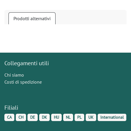
Prodotti alternativi
Collegamenti utili
Chi siamo
Costi di spedizione
Filiali
CA
CH
DE
DK
HU
NL
PL
UK
International