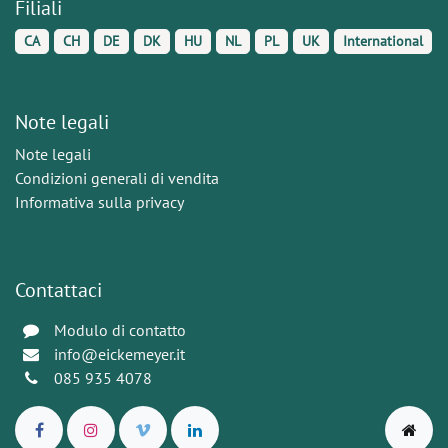
Filiali
CA
CH
DE
DK
HU
NL
PL
UK
International
Note legali
Note legali
Condizioni generali di vendita
Informativa sulla privacy
Contattaci
Modulo di contatto
info@eickemeyer.it
085 935 4078