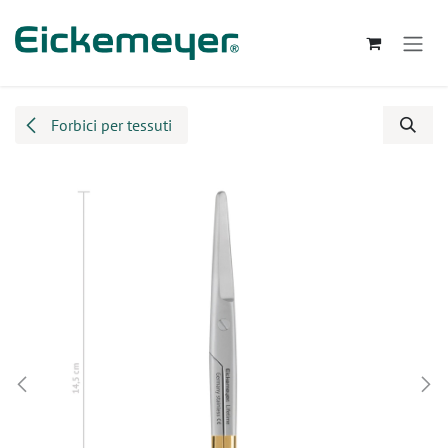
Passa al contenuto
Forbici per tessuti