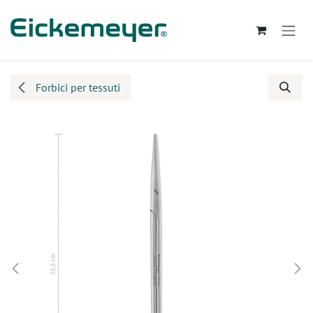
Passa al contenuto
Forbici per tessuti