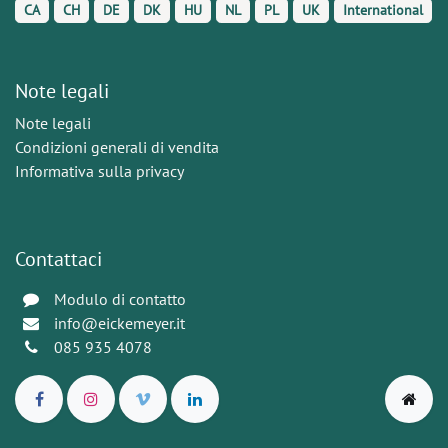
CA
CH
DE
DK
HU
NL
PL
UK
International
Note legali
Note legali
Condizioni generali di vendita
Informativa sulla privacy
Contattaci
Modulo di contatto
info@eickemeyer.it
085 935 4078