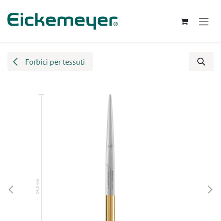
Passa al contenuto
Forbici per tessuti