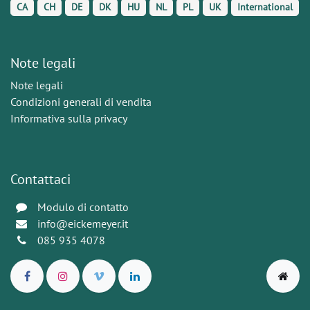
CA
CH
DE
DK
HU
NL
PL
UK
International
Note legali
Note legali
Condizioni generali di vendita
Informativa sulla privacy
Contattaci
Modulo di contatto
info@eickemeyer.it
085 935 4078