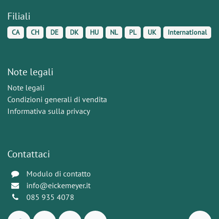
Filiali
CA
CH
DE
DK
HU
NL
PL
UK
International
Note legali
Note legali
Condizioni generali di vendita
Informativa sulla privacy
Contattaci
Modulo di contatto
info@eickemeyer.it
085 935 4078