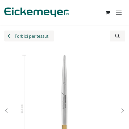
Passa al contenuto
Forbici per tessuti