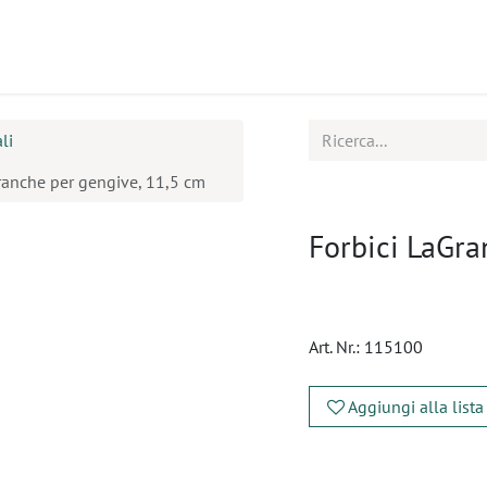
tti
Seminari
Assistenza
li
ranche per gengive, 11,5 cm
Forbici LaGra
Art. Nr.:
115100
Aggiungi alla lista
​