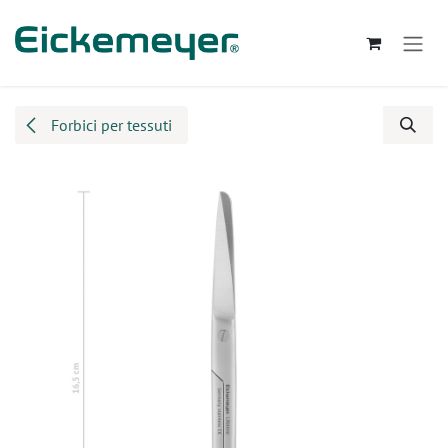
Passa al contenuto
Forbici per tessuti