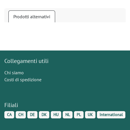
Prodotti alternativi
Collegamenti utili
Chi siamo
Costi di spedizione
Filiali
CA
CH
DE
DK
HU
NL
PL
UK
International