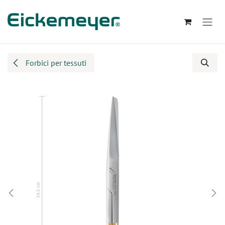
Passa al contenuto
Forbici per tessuti