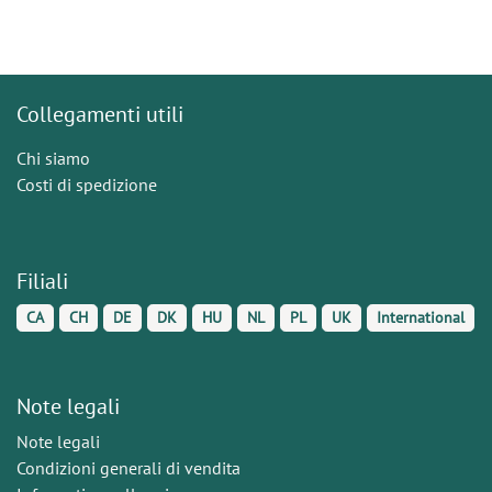
Collegamenti utili
Chi siamo
Costi di spedizione
Filiali
CA
CH
DE
DK
HU
NL
PL
UK
International
Note legali
Note legali
Condizioni generali di vendita