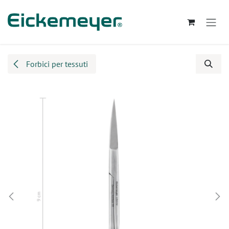
Passa al contenuto
Forbici per tessuti