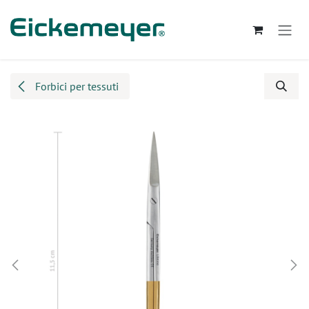
Passa al contenuto
Forbici per tessuti