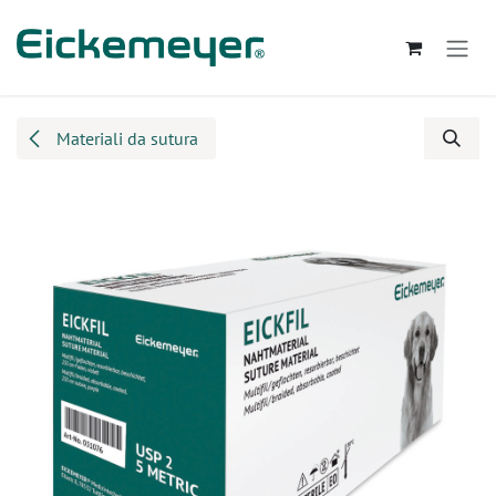
Passa al contenuto
Materiali da sutura