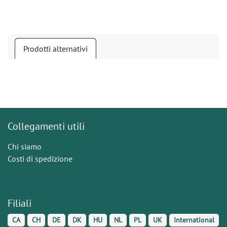
Prodotti alternativi
Collegamenti utili
Chi siamo
Costi di spedizione
Filiali
CA
CH
DE
DK
HU
NL
PL
UK
International