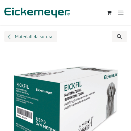
Passa al contenuto
Materiali da sutura