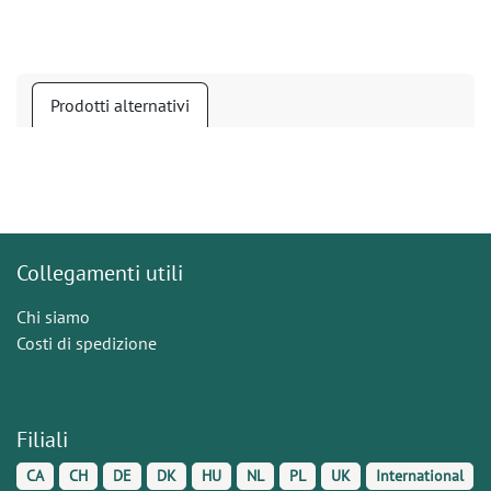
Prodotti alternativi
Collegamenti utili
Chi siamo
Costi di spedizione
Filiali
CA
CH
DE
DK
HU
NL
PL
UK
International