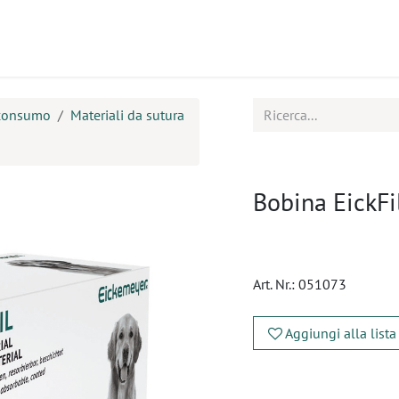
tti
Seminari
Assistenza
 consumo
Materiali da sutura
Bobina EickFi
Art. Nr.:
051073
Aggiungi alla lista
​