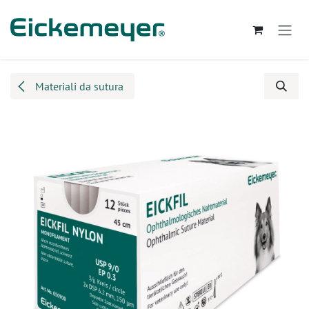
Passa al contenuto
Materiali da sutura