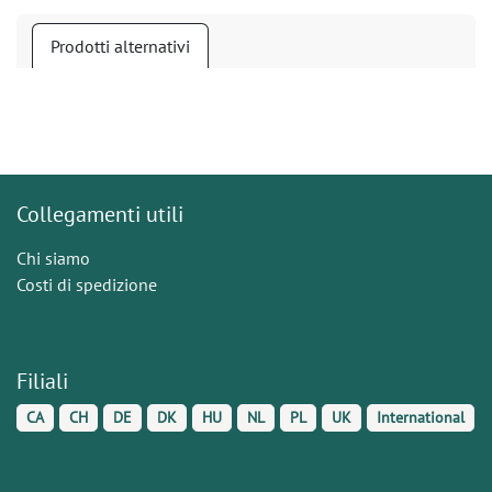
Prodotti alternativi
Collegamenti utili
Chi siamo
Costi di spedizione
Filiali
CA
CH
DE
DK
HU
NL
PL
UK
International