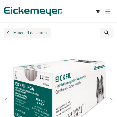
Passa al contenuto
Materiali da sutura