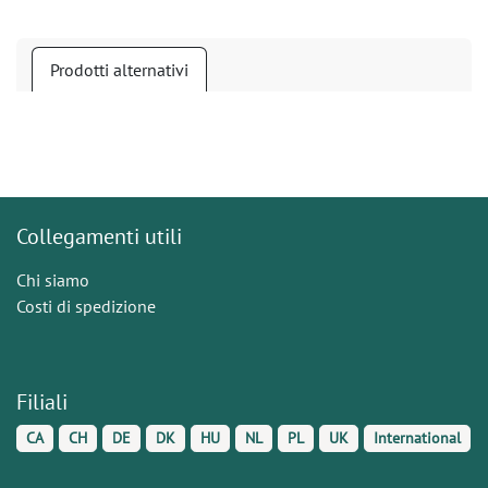
Prodotti alternativi
Collegamenti utili
Chi siamo
Costi di spedizione
Filiali
CA
CH
DE
DK
HU
NL
PL
UK
International