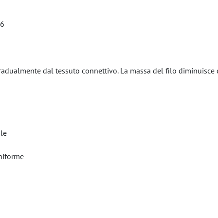
.6
adualmente dal tessuto connettivo. La massa del filo diminuisce di
ile
niforme