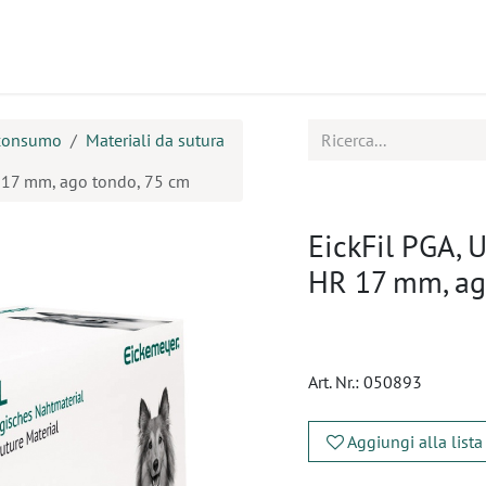
tti
Seminari
Assistenza
 consumo
Materiali da sutura
HR 17 mm, ago tondo, 75 cm
EickFil PGA, U
HR 17 mm, ag
Art. Nr.:
050893
Aggiungi alla lista