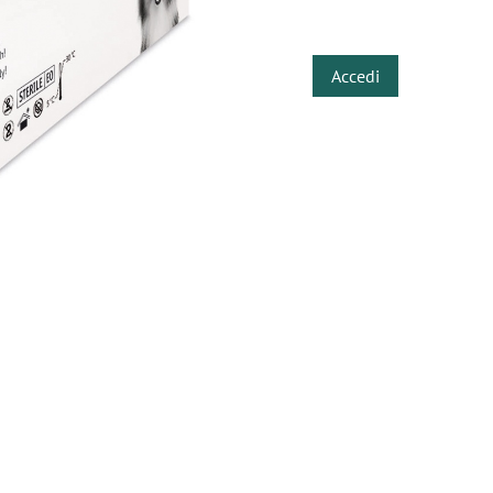
​
Accedi