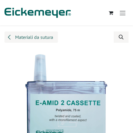
Passa al contenuto
Materiali da sutura