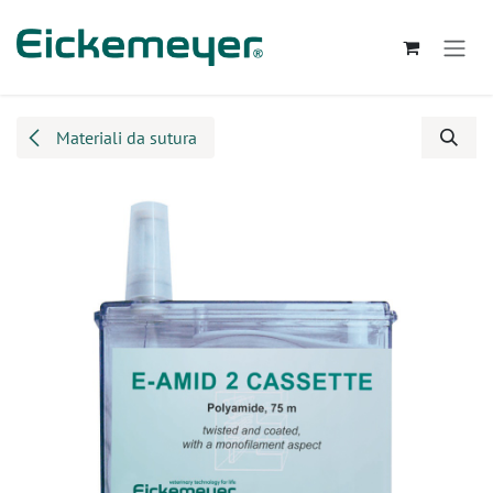
Passa al contenuto
Materiali da sutura