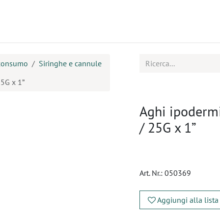
tti
Seminari
Assistenza
 consumo
Siringhe e cannule
25G x 1”
Aghi ipodermi
/ 25G x 1”
Art. Nr.:
050369
Aggiungi alla lista