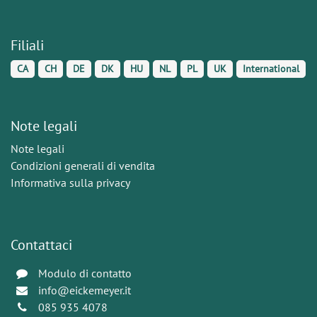
Filiali
CA
CH
DE
DK
HU
NL
PL
UK
International
Note legali
Note legali
Condizioni generali di vendita
Informativa sulla privacy
Contattaci
Modulo di contatto
info@eickemeyer.it
085 935 4078