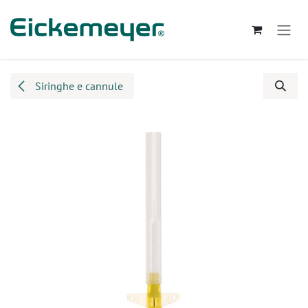
Passa al contenuto
Siringhe e cannule