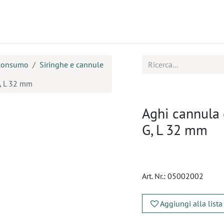
tti
Seminari
Assistenza
 consumo
Siringhe e cannule
G, L 32 mm
Aghi cannula 
G, L 32 mm
Art. Nr.:
05002002
Aggiungi alla lista