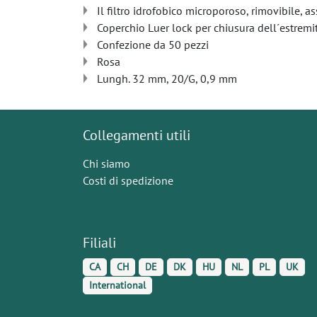
Il filtro idrofobico microporoso, rimovibile, a
Coperchio Luer lock per chiusura dell´estremi
Confezione da 50 pezzi
Rosa
Lungh. 32 mm, 20/G, 0,9 mm
Collegamenti utili
Chi siamo
Costi di spedizione
Filiali
CA
CH
DE
DK
HU
NL
PL
UK
International