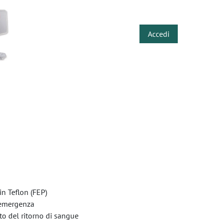
​
Accedi
in Teflon (FEP)
n emergenza
o del ritorno di sangue