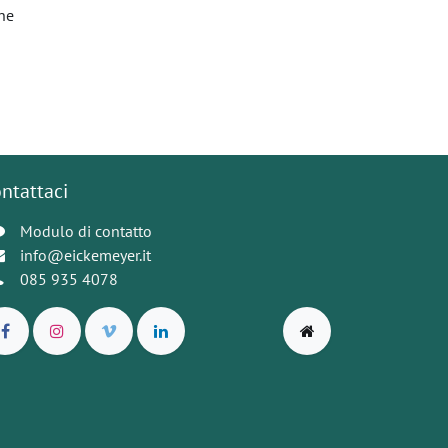
one
ntattaci
Modulo di contatto
info@eickemeyer.it
085 935 4078