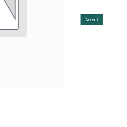
​
Accedi