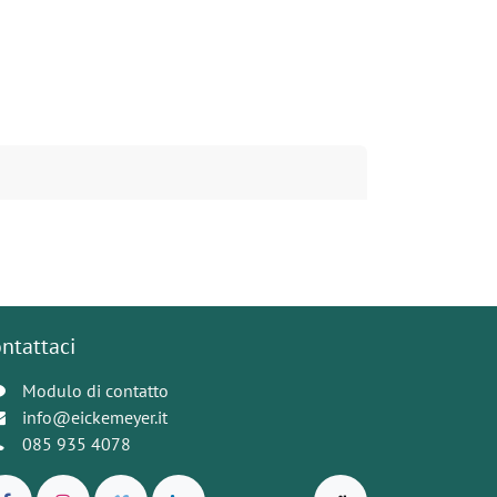
ntattaci
Modulo di contatto
info@eickemeyer.it
085 935 4078