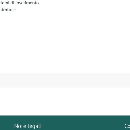
oblemi di inserimento
ntroluce
Note legali
Co