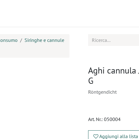
tti
Seminari
Assistenza
 consumo
Siringhe e cannule
Aghi cannula 
G
Röntgendicht
Art. Nr.:
050004
Aggiungi alla lista